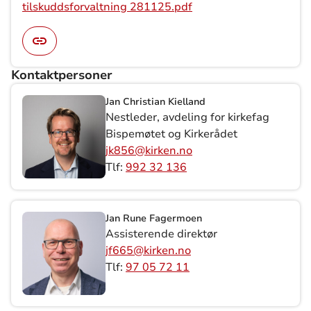
tilskuddsforvaltning 281125.pdf
Kontaktpersoner
Jan Christian Kielland
Nestleder, avdeling for kirkefag
Bispemøtet og Kirkerådet
jk856@kirken.no
Tlf:
992 32 136
Jan Rune Fagermoen
Assisterende direktør
jf665@kirken.no
Tlf:
97 05 72 11