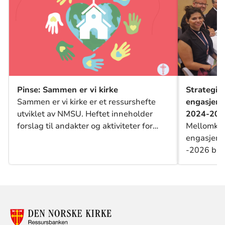
Pinse: Sammen er vi kirke
Strategi 
Sammen er vi kirke er et ressurshefte
engasjeme
utviklet av NMSU. Heftet inneholder
2024-202
forslag til andakter og aktiviteter for
Mellomkirk
barne- og tweensgrupper knyttet til
engasjemen
gudstjeneste 1. pinsedag, med fokus på
-2026 ble
et verdensvidt fellesskap.
25.novemb
førende fo
uttrykk f
situasjone
derfor og