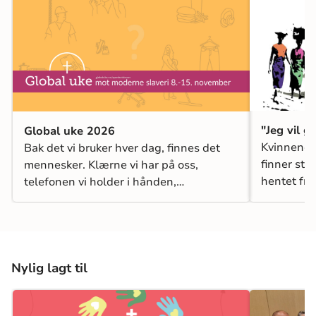
"Jeg vil g
Global uke 2026
Kvinnenes
Bak det vi bruker hver dag, finnes det
finner ste
mennesker. Klærne vi har på oss,
hentet fra
telefonen vi holder i hånden,
hvile, kom
datamaskinen vi jobber på og batteriene
i elbilen, alt er produsert av noen. Men
hvordan har menneskene bak varene
det? Har de trygg arbeidsplass,
anstendig lønn og rimelige arbeidstider?
Nylig lagt til