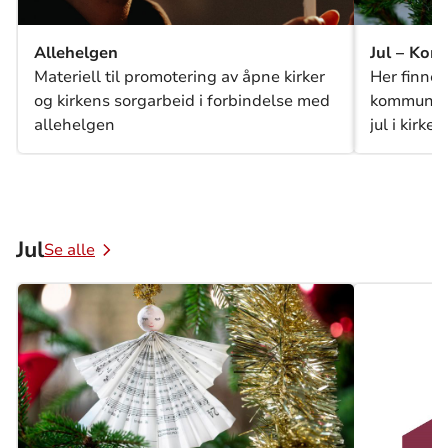
Allehelgen
Jul – Kom
Materiell til promotering av åpne kirker
Her finner
og kirkens sorgarbeid i forbindelse med
kommunikas
allehelgen
jul i kirke
invitere t
aktiviteter
Jul
Se alle