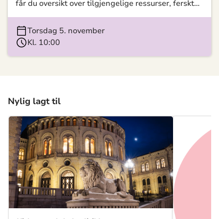
får du oversikt over tilgjengelige ressurser, ferskt
påfyll av inspirasjon, og idéer rundt
kommunikasjonsarbeidet om jul og advent. Følg
torsdag 5. november
direkte eller se opptak.
Kl. 10:00
Nylig lagt til