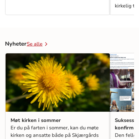
kirkelig tj
Nyheter
Se alle
Møt kirken i sommer
Suksess f
Er du på farten i sommer, kan du møte
konfirma
kirken og ansatte både på Skjærgårds
Den felle