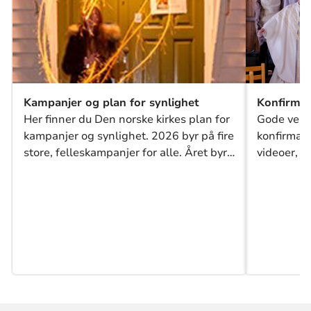
Kampanjer og plan for synlighet
Konfirma
Her finner du Den norske kirkes plan for
Gode verk
kampanjer og synlighet. 2026 byr på fire
konfirmasj
store, felleskampanjer for alle. Året byr
videoer, 
også på mange gode, valgfrie
trykksaker
muligheter for å skape oppmerksomhet
sammen. Finn oversikt her.