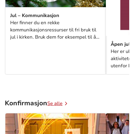
Jul – Kommunikasjon
Her finner du en rekke
kommunikasjonsressurser til fri bruk til
jul i kirken. Bruk dem for eksempel til å
invitere til julegudstjeneste og andre
Åpen jule
aktiviteter i jule- og adventstiden.
Her er ulik
aktivitete
utenfor kir
tilpasses 
Konfirmasjon
Se alle