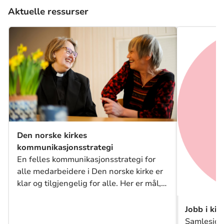
Aktuelle ressurser
Den norske kirkes
kommunikasjonsstrategi
En felles kommunikasjonsstrategi for
alle medarbeidere i Den norske kirke er
klar og tilgjengelig for alle. Her er mål,
målgrupper og metoder beskrevet.
Jobb i kir
Samleside 