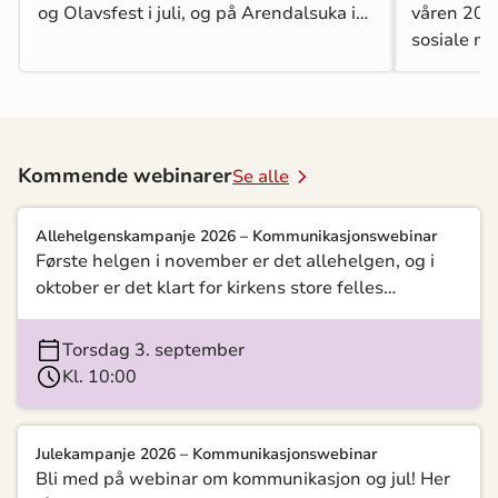
og Olavsfest i juli, og på Arendalsuka i
våren 2026
august.
sosiale m
presseopp
mye mer. 
Kommende webinarer
Se alle
Allehelgenskampanje 2026 – Kommunikasjonswebinar
Første helgen i november er det allehelgen, og i
oktober er det klart for kirkens store felles
kampanje om sorg, begravelse og allehelgen.
Dette er en ypperlig anledning til å invitere inn til
torsdag 3. september
arrangement og gjøre kirkens sorgtilbud kjent.
Kl. 10:00
Velkommen til webinar med inspirasjon,
erfaringsdeling og ressurser. Følg direkte eller se
opptak.
Julekampanje 2026 – Kommunikasjonswebinar
Bli med på webinar om kommunikasjon og jul! Her