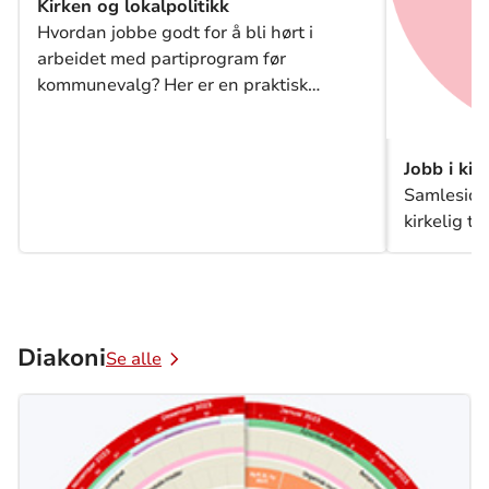
Kirken og lokalpolitikk
Hvordan jobbe godt for å bli hørt i
arbeidet med partiprogram før
kommunevalg? Her er en praktisk
introduksjon til godt samarbeid med
lokale politikere.
Jobb i kir
Samleside 
kirkelig tj
Diakoni
Se alle