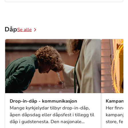
inspirasjon til innholdsproduksjon på nett eller til
å finne en aktualitet for en andakt.
Dåp
Se alle
Drop-in-dåp - kommunikasjon
Kampanjer
Mange kyrkjelydar tilbyr drop-in-dåp,
Her finner
åpen dåpsdag eller dåpsfest i tillegg til
kampanjer 
dåp i gudstenesta. Den nasjonale
store, fel