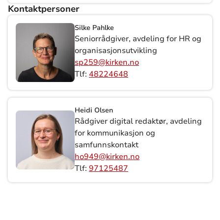
Kontaktpersoner
Silke Pahlke
Seniorrådgiver, avdeling for HR og
organisasjonsutvikling
sp259@kirken.no
Tlf:
48224648
Heidi Olsen
Rådgiver digital redaktør, avdeling
for kommunikasjon og
samfunnskontakt
ho949@kirken.no
Tlf:
97125487