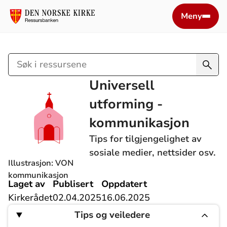
Meny
Søk
i
Universell
ressursene
utforming -
kommunikasjon
Tips for tilgjengelighet av
sosiale medier, nettsider osv.
Illustrasjon: VON
kommunikasjon
Laget av
Publisert
Oppdatert
Kirkerådet
02.04.2025
16.06.2025
Tips og veiledere