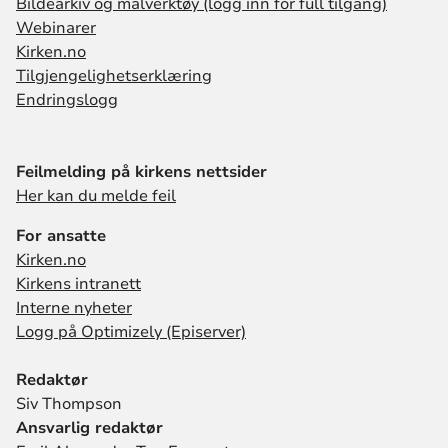
Bildearkiv og malverktøy (logg inn for full tilgang)
Webinarer
Kirken.no
Tilgjengelighetserklæring
Endringslogg
Feilmelding på kirkens nettsider
Her kan du melde feil
For ansatte
Kirken.no
Kirkens intranett
Interne nyheter
Logg på Optimizely (Episerver)
Redaktør
Siv Thompson
Ansvarlig redaktør