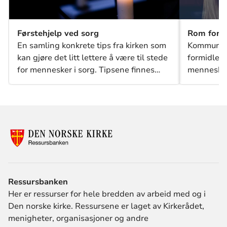
Rom for 
Førstehjelp ved sorg
Kommunik
En samling konkrete tips fra kirken som
formidler 
kan gjøre det litt lettere å være til stede
mennesker,
for mennesker i sorg. Tipsene finnes
som rene tekster og som brosjyre til
utdeling på en rekke språk.
Ressursbanken
Her er ressurser for hele bredden av arbeid med og i
Den norske kirke. Ressursene er laget av Kirkerådet,
menigheter, organisasjoner og andre