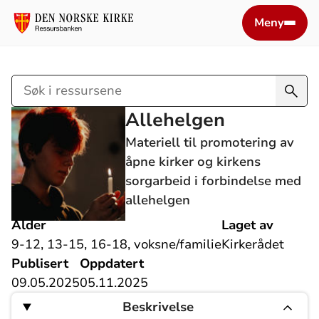
Meny
Søk
i
Allehelgen
ressursene
Materiell til promotering av
åpne kirker og kirkens
sorgarbeid i forbindelse med
allehelgen
Alder
Laget av
9-12, 13-15, 16-18, voksne/familie
Kirkerådet
Publisert
Oppdatert
09.05.2025
05.11.2025
Beskrivelse