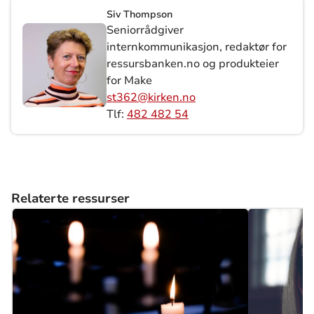
Siv Thompson
Seniorrådgiver
internkommunikasjon, redaktør for
ressursbanken.no og produkteier
for Make
st362@kirken.no
Tlf:
482 482 54
Relaterte ressurser