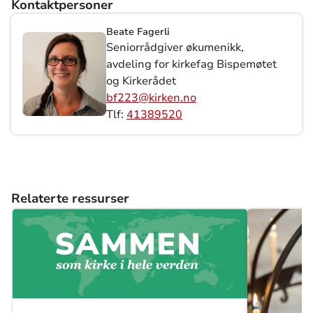
Kontaktpersoner
Beate Fagerli
Seniorrådgiver økumenikk,
avdeling for kirkefag Bispemøtet
og Kirkerådet
bf223@kirken.no
Tlf:
41389520
Relaterte ressurser