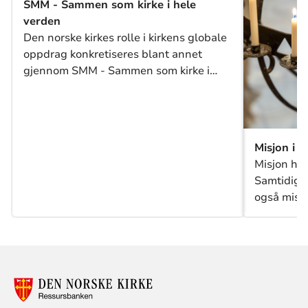
SMM - Sammen som kirke i hele
verden
Den norske kirkes rolle i kirkens globale
oppdrag konkretiseres blant annet
gjennom SMM - Sammen som kirke i
hele verden, et samarbeid mellom Den
norske kirke, Det norske misjonsselskap,
Himalpartner, Stefanusalliansen,
Misjonsalliansen, Normisjon, Den norske
Misjon i 
Israelsmisjon og Areopagos.
Misjon har
Samtidig e
også misjo
frelsen i K
utrustet ti