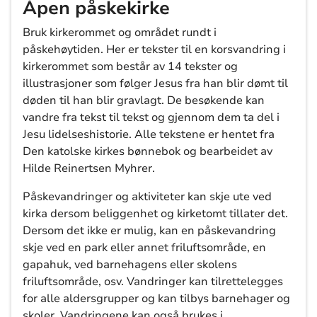
Åpen påskekirke
Bruk kirkerommet og området rundt i
påskehøytiden. Her er tekster til en korsvandring i
kirkerommet som består av 14 tekster og
illustrasjoner som følger Jesus fra han blir dømt til
døden til han blir gravlagt. De besøkende kan
vandre fra tekst til tekst og gjennom dem ta del i
Jesu lidelseshistorie. Alle tekstene er hentet fra
Den katolske kirkes bønnebok og bearbeidet av
Hilde Reinertsen Myhrer.
Påskevandringer og aktiviteter kan skje ute ved
kirka dersom beliggenhet og kirketomt tillater det.
Dersom det ikke er mulig, kan en påskevandring
skje ved en park eller annet friluftsområde, en
gapahuk, ved barnehagens eller skolens
friluftsområde, osv. Vandringer kan tilrettelegges
for alle aldersgrupper og kan tilbys barnehager og
skoler. Vandringene kan også brukes i