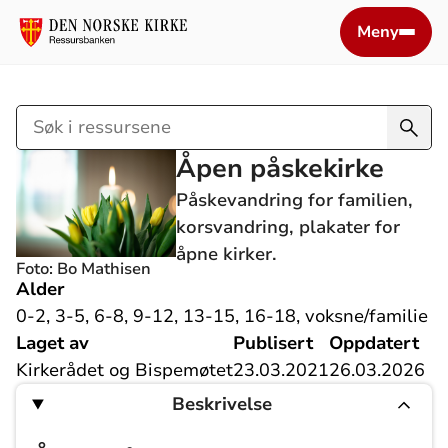
Meny
Søk
i
Åpen påskekirke
ressursene
Påskevandring for familien,
korsvandring, plakater for
åpne kirker.
Foto: Bo Mathisen
Alder
0-2, 3-5, 6-8, 9-12, 13-15, 16-18, voksne/familie
Laget av
Publisert
Oppdatert
Kirkerådet og Bispemøtet
23.03.2021
26.03.2026
Beskrivelse