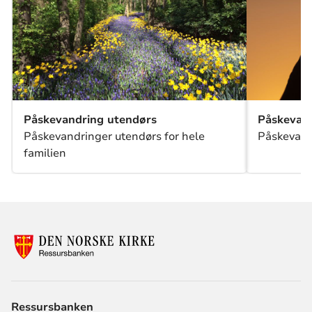
Påskevandring utendørs
Påskevand
Påskevandringer utendørs for hele
Påskevandr
familien
Ressursbanken