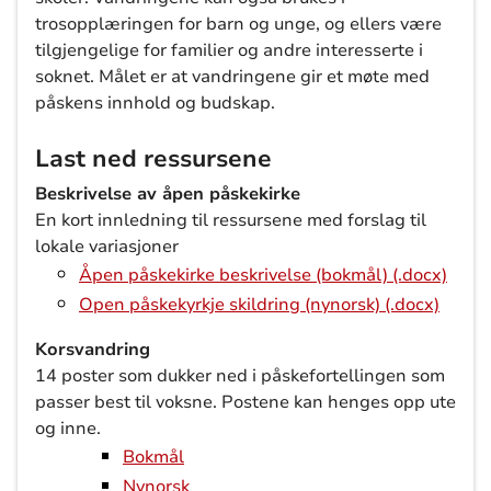
trosopplæringen for barn og unge, og ellers være
tilgjengelige for familier og andre interesserte i
soknet. Målet er at vandringene gir et møte med
påskens innhold og budskap.
Last ned ressursene
Beskrivelse av åpen påskekirke
En kort innledning til ressursene med forslag til
lokale variasjoner
Åpen påskekirke beskrivelse (bokmål) (.docx)
Open påskekyrkje skildring (nynorsk) (.docx)
Korsvandring
14 poster som dukker ned i påskefortellingen som
passer best til voksne. Postene kan henges opp ute
og inne.
Bokmål
Nynorsk