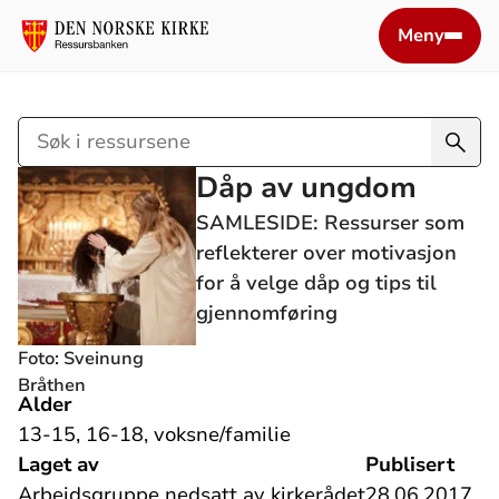
Meny
Søk
i
Dåp av ungdom
ressursene
SAMLESIDE: Ressurser som
reflekterer over motivasjon
for å velge dåp og tips til
gjennomføring
Foto: Sveinung
Bråthen
Alder
13-15, 16-18, voksne/familie
Laget av
Publisert
Arbeidsgruppe nedsatt av kirkerådet
28.06.2017