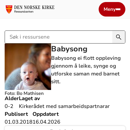
Meny
Søk
i
Babysong
ressursene
Babysong ei flott oppleving
gjennom å leike, synge og
utforske saman med barnet
sitt.
Foto: Bo Mathisen
Alder
Laget av
0-2
Kirkerådet med samarbeidspartnarar
Publisert
Oppdatert
01.03.2018
16.04.2026