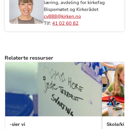
læring, avdeling for kirkefag
Bispemøtet og Kirkerådet
cv888@kirken.no
Tlf:
41 02 60 82
Relaterte ressurser
-sier vi
Skole/kir