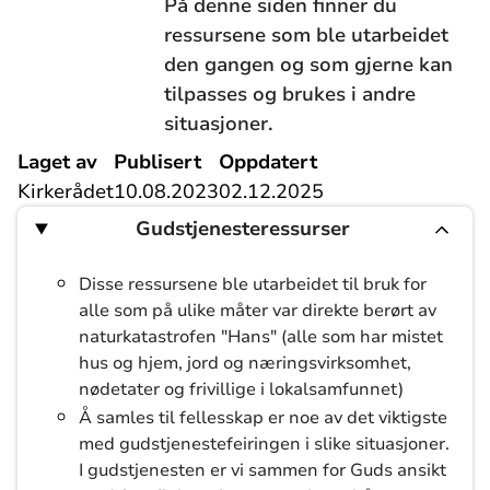
På denne siden finner du
ressursene som ble utarbeidet
den gangen og som gjerne kan
tilpasses og brukes i andre
situasjoner.
Laget av
Publisert
Oppdatert
Kirkerådet
10.08.2023
02.12.2025
Gudstjenesteressurser
Disse ressursene ble utarbeidet til bruk for
alle som på ulike måter var direkte berørt av
naturkatastrofen "Hans" (alle som har mistet
hus og hjem, jord og næringsvirksomhet,
nødetater og frivillige i lokalsamfunnet)
Å samles til fellesskap er noe av det viktigste
med gudstjenestefeiringen i slike situasjoner.
I gudstjenesten er vi sammen for Guds ansikt