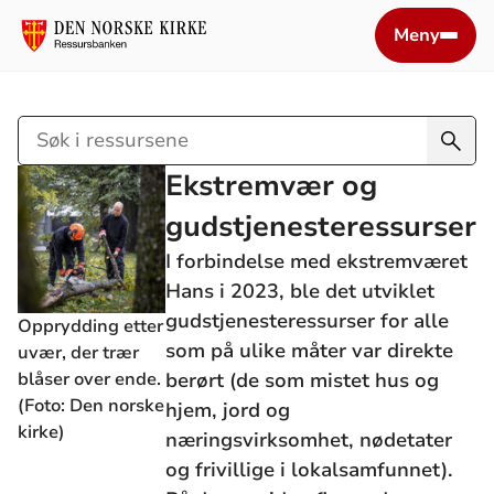
Meny
Søk
i
Ekstremvær og
ressursene
gudstjenesteressurser
I forbindelse med ekstremværet
Hans i 2023, ble det utviklet
gudstjenesteressurser for alle
Opprydding etter
som på ulike måter var direkte
uvær, der trær
blåser over ende.
berørt (de som mistet hus og
(Foto: Den norske
hjem, jord og
kirke)
næringsvirksomhet, nødetater
og frivillige i lokalsamfunnet).