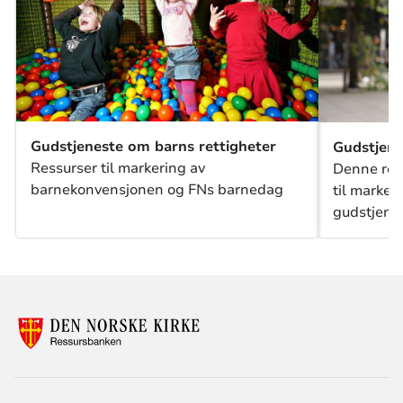
Gudstjeneste om barns rettigheter
Gudstjene
Ressurser til markering av
Denne res
barnekonvensjonen og FNs barnedag
til marker
gudstjenes