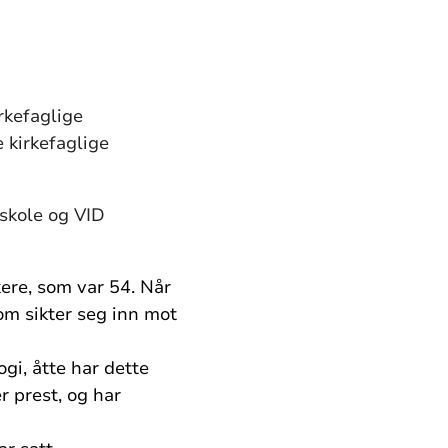
irkefaglige
 kirkefaglige
yskole og VID
økere, som var 54. Når
om sikter seg inn mot
ogi, åtte har dette
r prest, og har