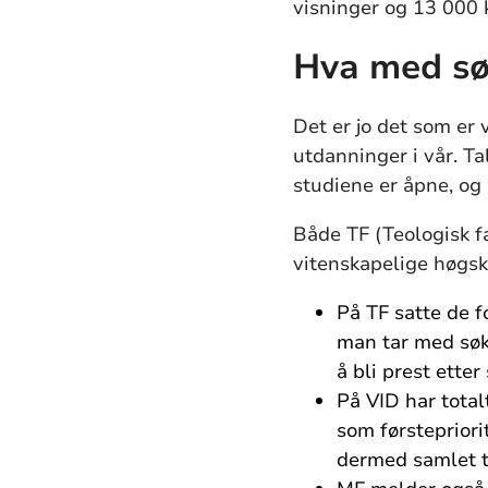
visninger og 13 000 k
Hva med sø
Det er jo det som er 
utdanninger i vår. T
studiene er åpne, og 
Både TF (Teologisk f
vitenskapelige høgsk
På TF satte de fo
man tar med søke
å bli prest etter
På VID har total
som førstepriori
dermed samlet t