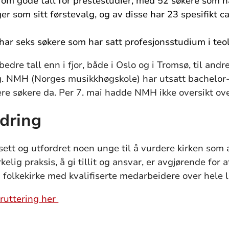
om gode tall for prestestudier, med 52 søkere som h
r som sitt førstevalg, og av disse har 23 spesifikt c
ar seks søkere som har satt profesjonsstudium i teol
dre tall enn i fjor, både i Oslo og i Tromsø, til andr
g. NMH (Norges musikkhøgskole) har utsatt bachelor-fr
re søkere da. Per 7. mai hadde NMH ikke oversikt ove
rdring
 sett og utfordret noen unge til å vurdere kirken som 
rkelig praksis, å gi tillit og ansvar, er avgjørende for 
 folkekirke med kvalifiserte medarbeidere over hele 
ekruttering her