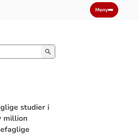
Meny
glige studier i
v million
kefaglige