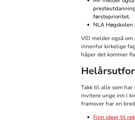
MF melder også 
presteutdanninge
førsteprioritet.
NLA Høgskolen h
VID melder også om be
innenfor kirkelige fa
håper det kommer fle
Helårsutfo
Takk til alle som har
invitere unge inn i ki
framover har en bred
Finn ideer til r