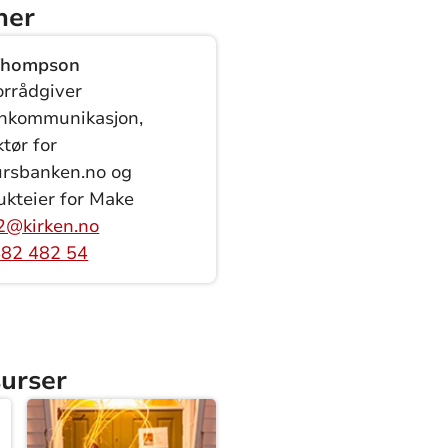
ner
Thompson
orrådgiver
rnkommunikasjon,
tør for
ursbanken.no og
ukteier for Make
2@kirken.no
482 482 54
surser