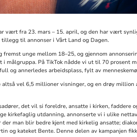
vært fra 23. mars – 15. april, og den har vært synlig
 tillegg til annonser i Vårt Land og Dagen.
og fremst unge mellom 18–25, og gjennom annonserin
nt i målgruppa. På TikTok nådde vi ut til 70 prosent
full og annerledes arbeidsplass, fylt av menneskemø
altså vel 6,5 millioner visninger, og en drøy million 
sadører, det vil si foreldre, ansatte i kirken, faddere
lge kirkefaglig utdanning, annonserte vi i ulike nettav
r der man blir bedre kjent med kirkelig ansatte; diak
rtin og kateket Bente. Denne delen av kampanjen fikk