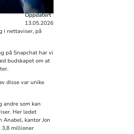
Oppdatert
13.05.2026
 i nettaviser, på
g på Snapchat har vi
 med budskapet om at
ter.
av disse var unike
 og andre som kan
iser. Her ledet
on Anabel, kantor Jon
 3,8 millioner