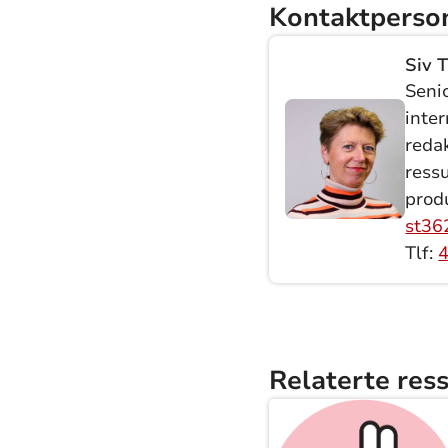
Kontaktperso
Siv 
Seni
inte
redak
ress
prod
st36
Tlf:
Relaterte res