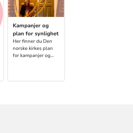
Kampanjer og
plan for synlighet
Her finner du Den
norske kirkes plan
for kampanjer og
synlighet. 2026 byr
på fire store,
felleskampanjer for
alle. Året byr også
på mange gode,
valgfrie muligheter
for å skape
oppmerksomhet
sammen. Finn
oversikt her.