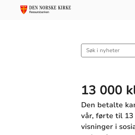
Søk
i
nyheter
13 000 k
Den betalte kam
vår, førte til 1
visninger i sos