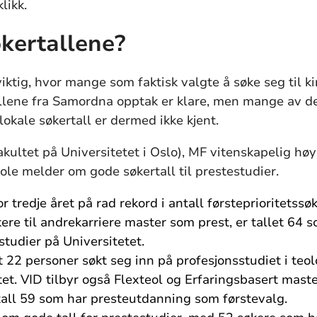
likk.
kertallene?
viktig, hvor mange som faktisk valgte å søke seg til k
allene fra Samordna opptak er klare, men mange av de
lokale søkertall er dermed ikke kjent.
akultet på Universitetet i Oslo), MF vitenskapelig hø
ole melder om gode søkertall til prestestudier.
r tredje året på rad rekord i antall førsteprioritetss
re til andrekarriere master som prest, er tallet 64 s
 studier på Universitetet.
t 22 personer søkt seg inn på profesjonsstudiet i teol
tet. VID tilbyr også Flexteol og Erfaringsbasert maste
all 59 som har presteutdanning som førstevalg.