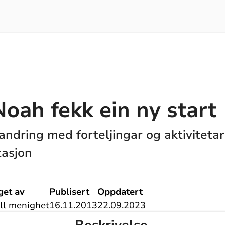
Noah fekk ein ny start
andring med forteljingar og aktivitetar
tasjon
get av
Publisert
Oppdatert
ell menighet
16.11.2013
22.09.2023