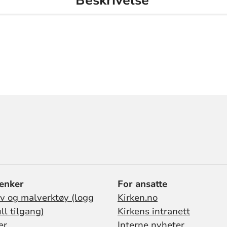
Beskrivelse
lenker
For ansatte
iv og malverktøy (logg
Kirken.no
ull tilgang)
Kirkens intranett
er
Interne nyheter