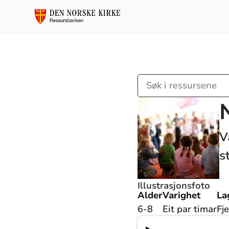
Søk
i
ressursene
V
s
Illustrasjonsfoto
Alder
Varighet
La
6-8
Eit par timar
Fj