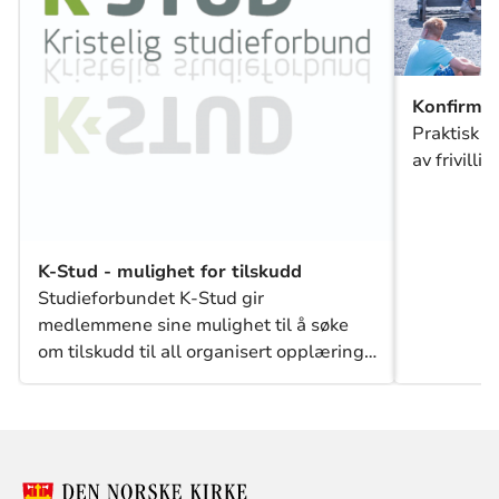
Konfirman
Praktisk i
av frivillig
K-Stud - mulighet for tilskudd
Studieforbundet K-Stud gir
medlemmene sine mulighet til å søke
om tilskudd til all organisert opplæring
for ungdom og voksne. K-Stud gir
tilskudd til alle typer kurs og studie- og
samtalegrupper. Den norske kirke v/
Kirkerådet har medlemskap på vegne av
alle sine menigheter.