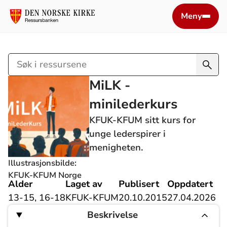
Meny
Søk
i
MiLK -
ressursene
minilederkurs
KFUK-KFUM sitt kurs for
unge lederspirer i
menigheten.
Illustrasjonsbilde:
KFUK-KFUM Norge
Alder
Laget av
Publisert
Oppdatert
13-15, 16-18
KFUK-KFUM
20.10.2015
27.04.2026
Beskrivelse