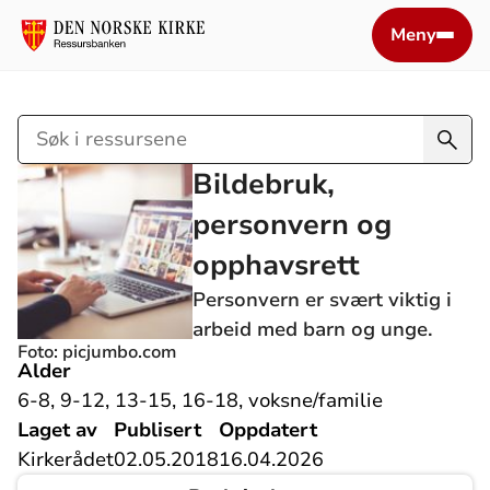
Meny
Søk
i
Bildebruk,
ressursene
personvern og
opphavsrett
Personvern er svært viktig i
arbeid med barn og unge.
Foto: picjumbo.com
Alder
6-8, 9-12, 13-15, 16-18, voksne/familie
Laget av
Publisert
Oppdatert
Kirkerådet
02.05.2018
16.04.2026