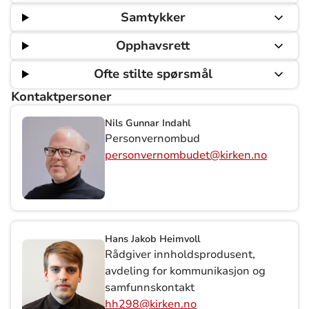
Samtykker
Opphavsrett
Ofte stilte spørsmål
Kontaktpersoner
Nils Gunnar Indahl
Personvernombud
personvernombudet@kirken.no
Hans Jakob Heimvoll
Rådgiver innholdsprodusent,
avdeling for kommunikasjon og
samfunnskontakt
hh298@kirken.no