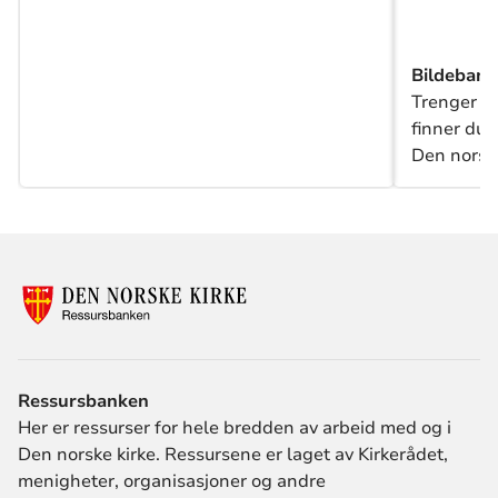
personopplysninger er beskyttet. I
denne ressursen ligger nyttig
informasjon for dette ansvaret og
Bildebank
arbeidet.
Trenger du
finner du 
Den norske
norske kir
er til fri 
tillegg kan
designver
Ressursbanken
Her er ressurser for hele bredden av arbeid med og i
Den norske kirke. Ressursene er laget av Kirkerådet,
menigheter, organisasjoner og andre