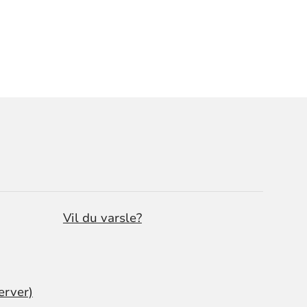
informasjon og hvor
du finner
informasjon.
Vil du varsle?
erver)