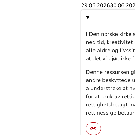
29.06.2026
30.06.20
I Den norske kirke 
ned tid, kreativite
alle aldre og livss
at det vi gjør, ikke
Denne ressursen gir
andre beskyttede ut
å understreke at hv
for at bruk av rett
rettighetsbelagt ma
rettmessige betali