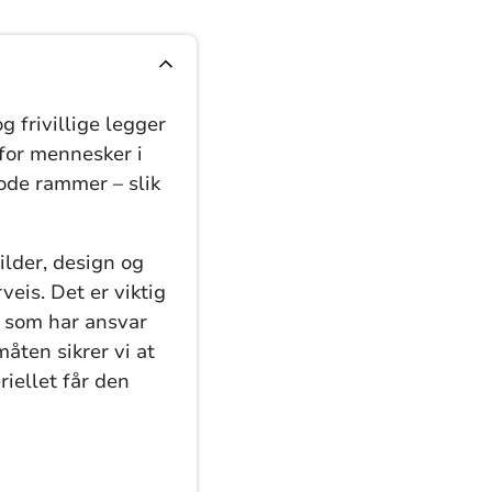
g frivillige legger
 for mennesker i
gode rammer – slik
ilder, design og
eis. Det er viktig
n som har ansvar
åten sikrer vi at
riellet får den