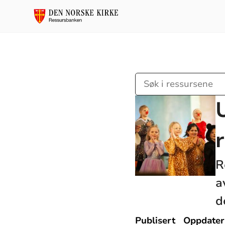
Søk
i
ressursene
R
a
d
Publisert
Oppdater