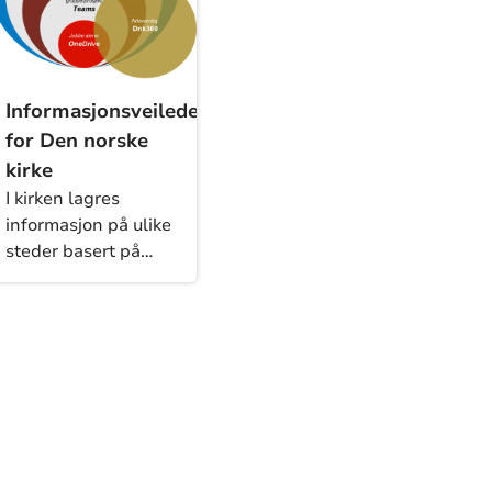
Informasjonsveileder
for Den norske
kirke
I kirken lagres
informasjon på ulike
steder basert på
hvem som er
målgruppe. De ulike
verktøyene har ulike
egenskaper som gjør
dem egnet til sitt
formål. Denne
veilederen hjelper
deg med å avgjøre
hvor du skal lagre