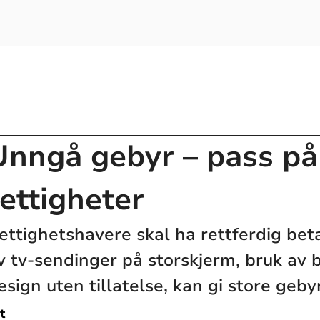
Unngå gebyr – pass på
rettigheter
ettighetshavere skal ha rettferdig beta
v tv-sendinger på storskjerm, bruk av b
esign uten tillatelse, kan gi store geby
t