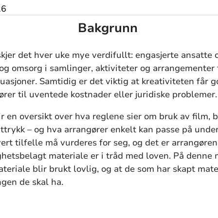
26
Bakgrunn
skjer det hver uke mye verdifullt: engasjerte ansatte o
t og omsorg i samlinger, aktiviteter og arrangementer
ituasjoner. Samtidig er det viktig at kreativiteten får 
 fører til uventede kostnader eller juridiske problemer.
 en oversikt over hva reglene sier om bruk av film, b
trykk – og hva arrangører enkelt kan passe på underv
ert tilfelle må vurderes for seg, og det er arrangøre
ighetsbelagt materiale er i tråd med loven. På denne m
teriale blir brukt lovlig, og at de som har skapt mate
ngen de skal ha.