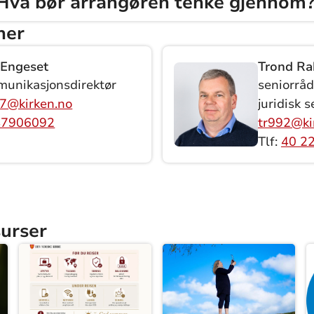
Hva bør arrangøren tenke gjennom
ner
 Engeset
Trond Ra
unikasjonsdirektør
seniorråd
7@kirken.no
juridisk s
47906092
tr992@ki
Tlf:
40 22
surser