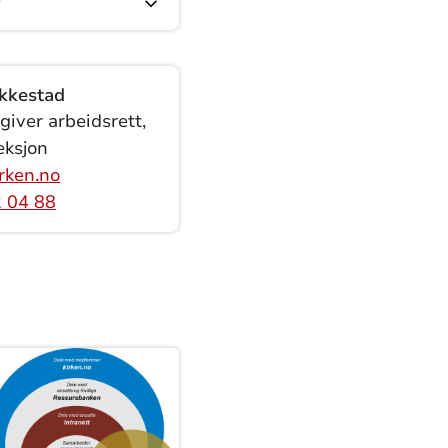
?
kkestad
giver arbeidsrett,
eksjon
rken.no
 04 88