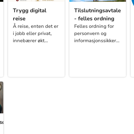
Trygg digital
Tilslutningsavtale
reise
- felles ordning
Å reise, enten det er
Felles ordning for
i jobb eller privat,
personvern og
innebærer økt
informasjonssikkerhet
digital risiko. Når du
- tilslutningsavtaler
tar med deg mobil,
nettbrett eller pc ut
av Norge, utsettes
både du og
virksomheten for et
mer krevende
trusselbilde.
søkelse