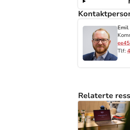
Kontaktperso
Emil
Komm
ee45
Tlf:
Relaterte res