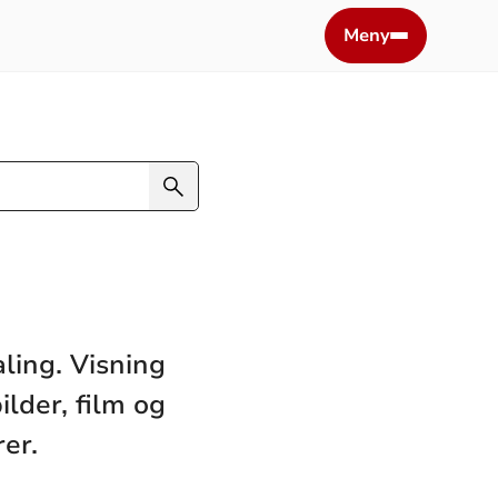
Meny
ling. Visning
ilder, film og
rer.