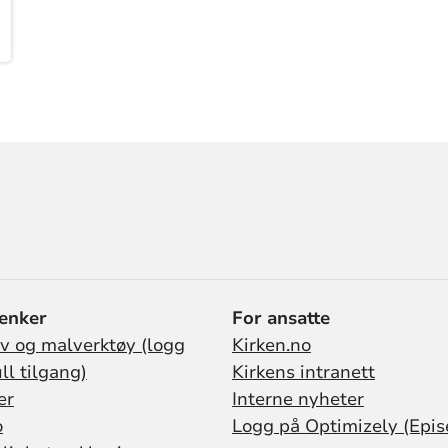
lenker
For ansatte
iv og malverktøy (logg
Kirken.no
ull tilgang)
Kirkens intranett
er
Interne nyheter
o
Logg på Optimizely (Epis