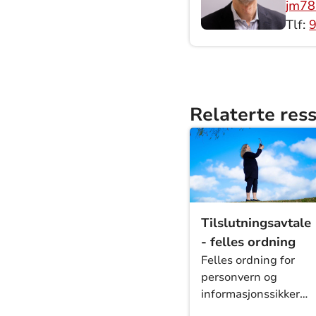
jm78
Tlf:
9
Relaterte res
Tilslutningsavtale
- felles ordning
Felles ordning for
personvern og
informasjonssikkerhe
- tilslutningsavtaler