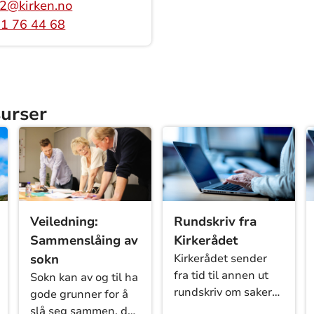
2@kirken.no
1 76 44 68
surser
Veiledning:
Rundskriv fra
Sammenslåing av
Kirkerådet
sokn
Kirkerådet sender
fra tid til annen ut
Sokn kan av og til ha
t
rundskriv om saker
gode grunner for å
menigheter og
slå seg sammen, de