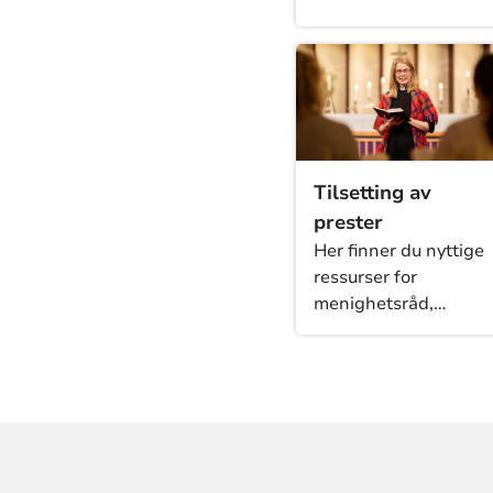
Tilsetting av
prester
Her finner du nyttige
ressurser for
menighetsråd,
proster og andre
som er involvert i
tilsetting av prester i
rDnk