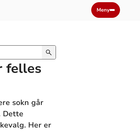
Meny
 felles
ere sokn går
. Dette
rkevalg. Her er