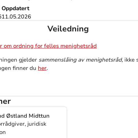
Oppdatert
6
11.05.2026
Veiledning
er om ordning for felles menighetsråd
ningen gjelder
sammenslåing av menighetsråd,
ikke 
ngen finner du
her
.
ner
nd Østland Midttun
rrådgiver, juridisk
jon