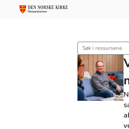
Søk
i
ressursene
N
s
a
v