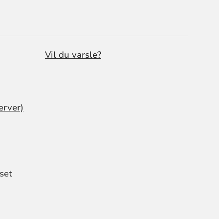
Vil du varsle?
erver)
set