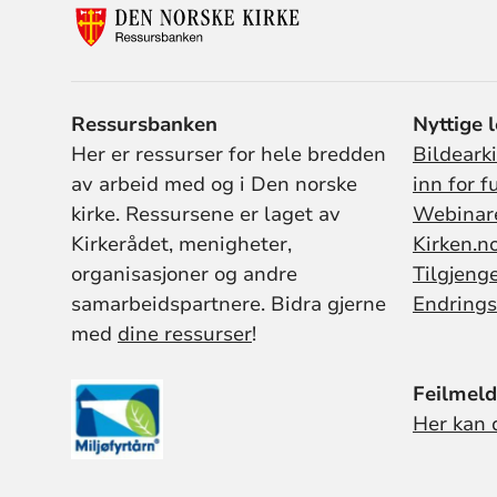
Ressursbanken
Nyttige 
Her er ressurser for hele bredden
Bildeark
av arbeid med og i Den norske
inn for f
kirke. Ressursene er laget av
Webinar
Kirkerådet, menigheter,
Kirken.n
organisasjoner og andre
Tilgjeng
samarbeidspartnere. Bidra gjerne
Endrings
med
dine ressurser
!
Feilmeld
Her kan 