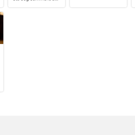
kirkelige fellesråd
er små, de har lite
må være orientert
ressurser, eller de
om.
har i utgangspunktet
et så godt
samarbeid at de like
gjerne kan være ett
sokn. Her er
veiledning for
hvordan man slår
sammen sokn.