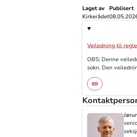
Laget av
Publisert
Kirkerådet
08.05.202
Veiledning til regl
OBS: Denne veiled
sokn. Den veiledni
Kontaktperso
Jøru
senio
seks