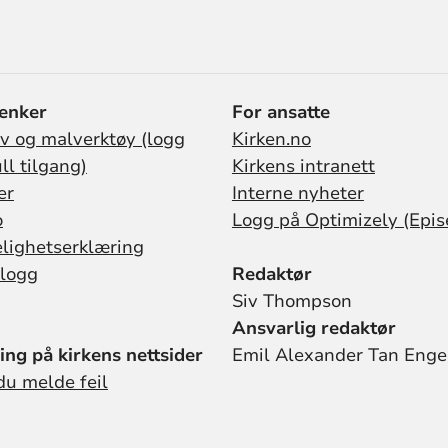
lenker
For ansatte
iv og malverktøy (logg
Kirken.no
ull tilgang)
Kirkens intranett
er
Interne nyheter
o
Logg på Optimizely (Epis
elighetserklæring
logg
Redaktør
Siv Thompson
Ansvarlig redaktør
ing på kirkens nettsider
Emil Alexander Tan Enge
du melde feil