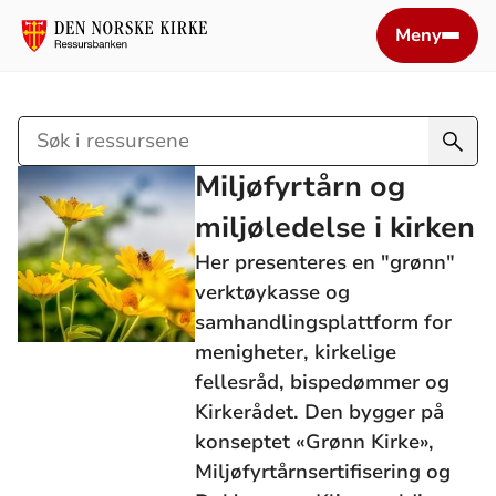
Meny
Søk
i
Miljøfyrtårn og
ressursene
miljøledelse i kirken
Her presenteres en "grønn"
verktøykasse og
samhandlingsplattform for
menigheter, kirkelige
fellesråd, bispedømmer og
Kirkerådet. Den bygger på
konseptet «Grønn Kirke»,
Miljøfyrtårnsertifisering og