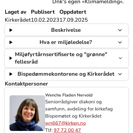
Dnk's egen «Klimamelding».
Laget av
Publisert
Oppdatert
Kirkerådet
10.02.2023
17.09.2025
Beskrivelse
Hva er miljøledelse?
Miljøfyrtårnsertifiserte og "grønne"
fellesråd
Bispedømmekontorene og Kirkerådet
Kontaktpersoner
Wenche Fladen Nervold
Seniorrådgiver diakoni og
samfunn, avdeling for kirkefag
Bispemøtet og Kirkerådet
wn667@kirken.no
Tlf:
97 72 00 47