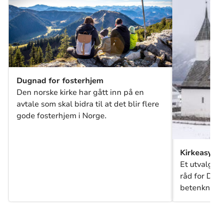
Dugnad for fosterhjem
Den norske kirke har gått inn på en
avtale som skal bidra til at det blir flere
gode fosterhjem i Norge.
Kirkeasyl
Et utvalgt
råd for De
betenknin
publisert 
Betenkning