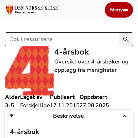
Meny
Søk
i
4-årsbok
ressursene
Oversikt over 4-årsbøker og
opplegg fra menigheter
Alder
Laget av
Publisert
Oppdatert
3-5
Forskjellige
17.11.2015
27.08.2025
Beskrivelse
4-årsbok