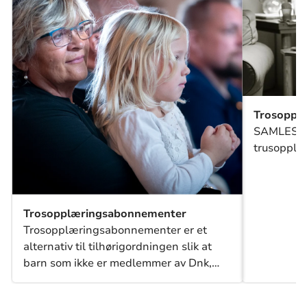
Trosopplæ
SAMLESIDE
trusopplæ
Trosopplæringsabonnementer
Trosopplæringsabonnementer er et
alternativ til tilhørigordningen slik at
barn som ikke er medlemmer av Dnk,
kan få tilsendt tilbud om tiltak og
aktiviteter for barn i menigheten.