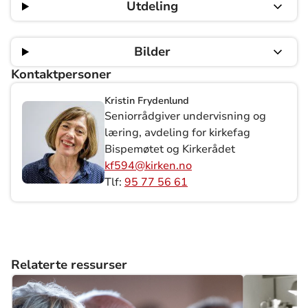
Utdeling
Bilder
Kontaktpersoner
Kristin Frydenlund
Seniorrådgiver undervisning og
læring, avdeling for kirkefag
Bispemøtet og Kirkerådet
kf594@kirken.no
Tlf:
95 77 56 61
Relaterte ressurser