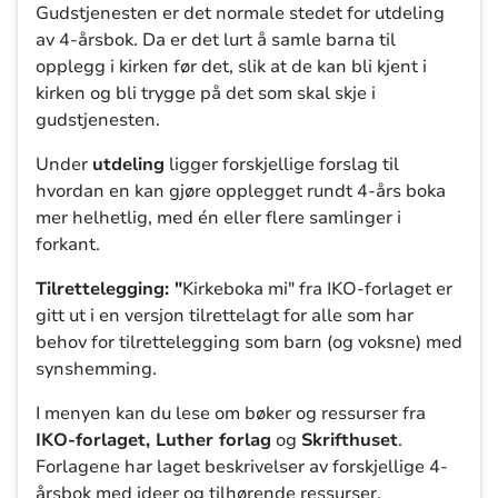
Gudstjenesten er det normale stedet for utdeling
av 4-årsbok. Da er det lurt å samle barna til
opplegg i kirken før det, slik at de kan bli kjent i
kirken og bli trygge på det som skal skje i
gudstjenesten.
Under
utdeling
ligger forskjellige forslag til
hvordan en kan gjøre opplegget rundt 4-års boka
mer helhetlig, med én eller flere samlinger i
forkant.
Tilrettelegging: "
Kirkeboka mi" fra IKO-forlaget er
gitt ut i en versjon tilrettelagt for alle som har
behov for tilrettelegging som barn (og voksne) med
synshemming.
I menyen kan du lese om bøker og ressurser fra
IKO-forlaget, Luther forlag
og
Skrifthuset
.
Forlagene har laget beskrivelser av forskjellige 4-
årsbok med ideer og tilhørende ressurser.