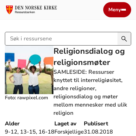
Meny
Søk
i
Religionsdialog og
ressursene
religionsmøter
SAMLESIDE: Ressurser
knyttet til interreligiøsitet,
andre religioner,
religionsdialog og møter
Foto: rawpixel.com
mellom mennesker med ulik
religion
Alder
Laget av
Publisert
9-12, 13-15, 16-18
Forskjellige
31.08.2018