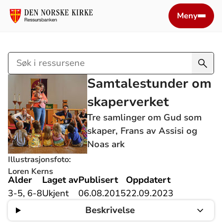
Meny
Søk
i
Samtalestunder om
ressursene
skaperverket
Tre samlinger om Gud som
skaper, Frans av Assisi og
Noas ark
Illustrasjonsfoto:
Loren Kerns
Alder
Laget av
Publisert
Oppdatert
3-5, 6-8
Ukjent
06.08.2015
22.09.2023
Beskrivelse