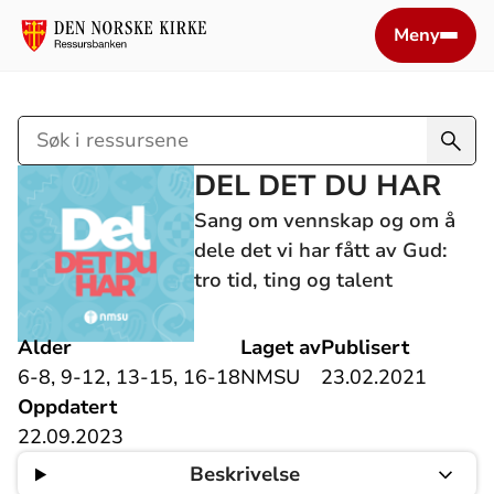
Meny
Søk
i
DEL DET DU HAR
ressursene
Sang om vennskap og om å
dele det vi har fått av Gud:
tro tid, ting og talent
Alder
Laget av
Publisert
6-8, 9-12, 13-15, 16-18
NMSU
23.02.2021
Oppdatert
22.09.2023
Beskrivelse