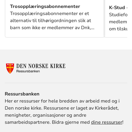
Trosopplæringsabonnementer
K-Stud - 
Trosopplæringsabonnementer er et
Studiefor
alternativ til tilhørigordningen slik at
medlemmen
barn som ikke er medlemmer av Dnk,
om tilskud
kan få tilsendt tilbud om tiltak og
for ungdo
aktiviteter for barn i menigheten.
tilskudd ti
samtalegru
Kirkeråde
alle sine 
Ressursbanken
Her er ressurser for hele bredden av arbeid med og i
Den norske kirke. Ressursene er laget av Kirkerådet,
menigheter, organisasjoner og andre
samarbeidspartnere. Bidra gjerne med
dine ressurser
!