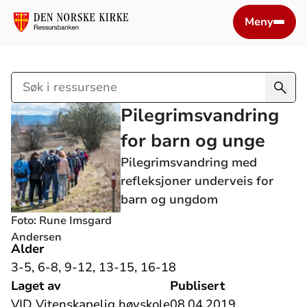
Meny
Søk
i
Pilegrimsvandring
ressursene
for barn og unge
Pilegrimsvandring med
refleksjoner underveis for
barn og ungdom
Foto: Rune Imsgard
Andersen
Alder
3-5, 6-8, 9-12, 13-15, 16-18
Laget av
Publisert
VID Vitenskapelig høyskole
08.04.2019