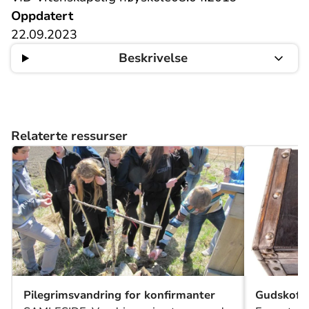
Oppdatert
22.09.2023
Beskrivelse
Relaterte ressurser
Pilegrimsvandring for konfirmanter
Gudskoff