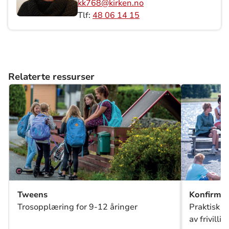
kk768@kirken.no
Tlf:
48 06 14 15
Relaterte ressurser
Tweens
Konfirman
Trosopplæring for 9-12 åringer
Praktisk i
av frivillig