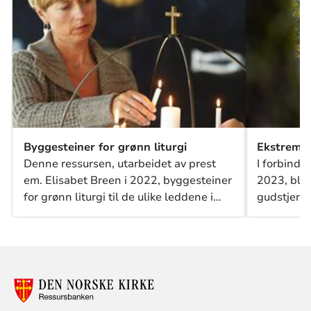
Byggesteiner for grønn liturgi
Ekstremvæ
Denne ressursen, utarbeidet av prest
I forbind
em. Elisabet Breen i 2022, byggesteiner
2023, ble 
for grønn liturgi til de ulike leddene i
gudstjenes
gudstjenesten.
ulike måte
mistet hus
næringsvi
frivillige
siden finn
utarbeide