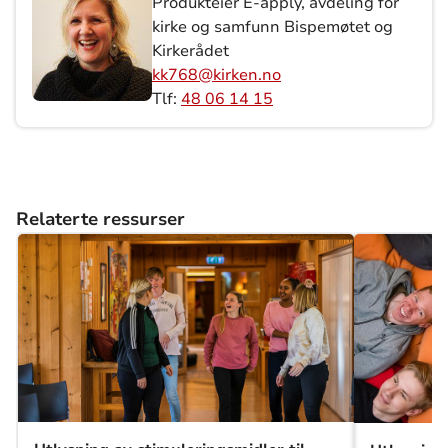
Produkteier E-apply, avdeling for
kirke og samfunn Bispemøtet og
Kirkerådet
kk768@kirken.no
Tlf:
48 06 14 15
Relaterte ressurser