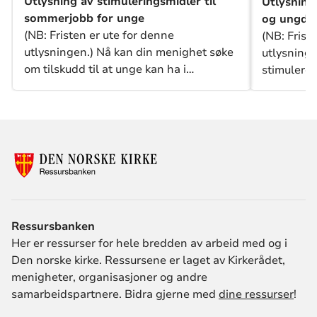
Utlysning av stimuleringsmidler til
Utlysning 
sommerjobb for unge
og ungdo
(NB: Fristen er ute for denne
(NB: Frist
utlysningen.) Nå kan din menighet søke
utlysninge
om tilskudd til at unge kan ha i
stimulere t
sommerjobb knyttet til menighetens
i flere og 
ulike tilbud i sommersesongen 2024.
utlyse mid
ungdomso
samarbeid
Ressursbanken
Her er ressurser for hele bredden av arbeid med og i
Den norske kirke. Ressursene er laget av Kirkerådet,
menigheter, organisasjoner og andre
samarbeidspartnere. Bidra gjerne med
dine ressurser
!