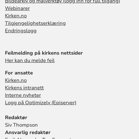
Bildearkiv og malverktøy (logg inn for full tilgang)
Webinarer
Kirken.no
Tilgjengelighetserklæring
Endringslogg
Feilmelding på kirkens nettsider
Her kan du melde feil
For ansatte
Kirken.no
Kirkens intranett
Interne nyheter
Logg på Optimizely (Episerver)
Redaktør
Siv Thompson
Ansvarlig redaktør