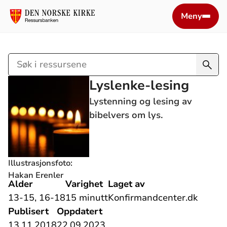
Meny
Søk
i
Lyslenke-lesing
ressursene
Lystenning og lesing av
bibelvers om lys.
Illustrasjonsfoto:
Hakan Erenler
Alder
Varighet
Laget av
13-15, 16-18
15 minutt
Konfirmandcenter.dk
Publisert
Oppdatert
13.11.2018
22.09.2023