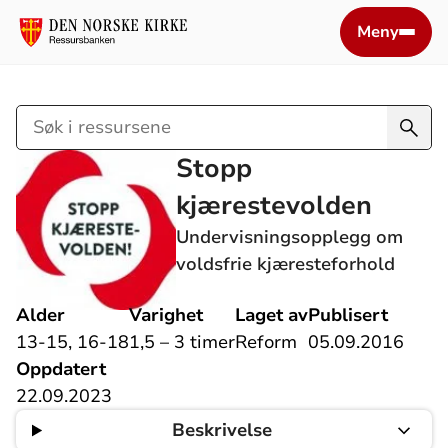
Meny
Søk
i
Stopp
ressursene
kjærestevolden
Undervisningsopplegg om
voldsfrie kjæresteforhold
Alder
Varighet
Laget av
Publisert
13-15, 16-18
1,5 – 3 timer
Reform
05.09.2016
Oppdatert
22.09.2023
Beskrivelse