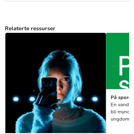
Relaterte ressurser
På sporet
En vandring
bli myndig
ungdomsa