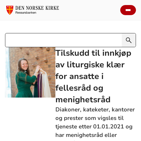
Tilskudd til innkjøp
av liturgiske klær
for ansatte i
fellesråd og
menighetsråd
Diakoner, kateketer, kantorer
og prester som vigsles til
tjeneste etter 01.01.2021 og
har menighetsråd eller