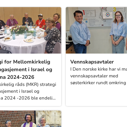
gi for Mellomkirkelig
Vennskapsavtaler
ngasjement i Israel og
I Den norske kirke har vi 
vennskapsavtaler med
ina 2024-2026
søsterkirker rundt omkring 
irkelig råds (MKR) strategi
verden. Avtalene kan vær
sjement i Israel og
inngått på nasjonalt nivå,
na 2024 -2026 ble endelig
bispedømmer eller mello
 av MKR/AU 25.november
menigheter.
trategien er førende for
rbeid. Strategien gir
 for MKRs synspunkter på