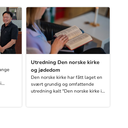
få til økumeniske
fellesarrangementer lokalt.
Utredning Den norske kirke
og jødedom
mange
Den norske kirke har fått laget en
i
svært grundig og omfattende
e
utredning kalt "Den norske kirke i
 mellom
møte med jødedom og jøder". Tre
m
års arbeid har resultert i en
dyptpløyende og viktig rapport du
kan laste ned her.