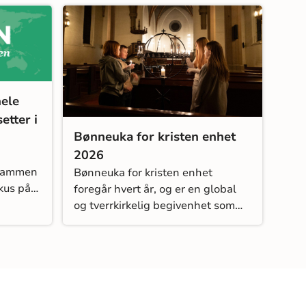
ele
etter i
Bønneuka for kristen enhet
2026
 sammen
Bønneuka for kristen enhet
okus på
foregår hvert år, og er en global
ent.
og tverrkirkelig begivenhet som
startet for over hundre år siden.
s.
De fleste kirker markerer
bønneuka for kristen enhet fra
18.-25. januar hvert år, men det er
fullt mulig å være fleksible med
hensyn til dato, for eksempel for å