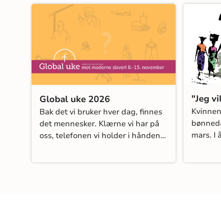
"Jeg vi
Global uke 2026
Kvinnen
Bak det vi bruker hver dag, finnes
bønneda
det mennesker. Klærne vi har på
mars. I 
oss, telefonen vi holder i hånden,
egne ord
datamaskinen vi jobber på og
kom!» (
batteriene i elbilen, alt er
produsert av noen. Men hvordan
har menneskene bak varene det?
Har de trygg arbeidsplass,
anstendig lønn og rimelige
arbeidstider?