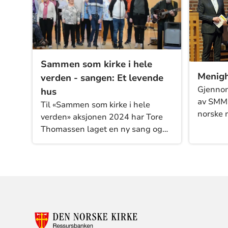
situasjo
og har 
målgru
Sammen som kirke i hele
Menigh
verden - sangen: Et levende
Gjennom
hus
av SMM-
Til «Sammen som kirke i hele
norske 
verden» aksjonen 2024 har Tore
globalt 
Thomassen laget en ny sang og
og sama
tre enkle introduksjonstekster som
både f
kan brukes i gudstjenester og
rutiner 
samlinger. Sangen heter Et
Menighe
levende hus. Du finner tekst, noter
til å st
og en video som kan gi hjelp til å
tilhørig
lære sangen. Sangen er bygget
felless
rundt gjentakelse/ekko, og er slik
lett å lære. Tekstene kan brukes