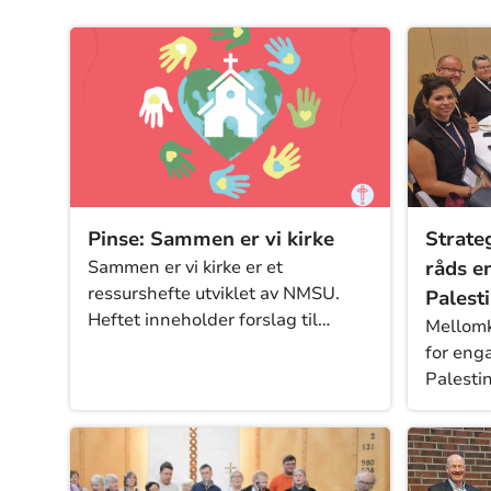
Pinse: Sammen er vi kirke
Strate
Sammen er vi kirke er et
råds e
ressurshefte utviklet av NMSU.
Palest
Heftet inneholder forslag til
Mellomk
andakter og aktiviteter for barne-
for enga
og tweensgrupper knyttet til
Palesti
gudstjeneste 1. pinsedag, med
vedtatt
fokus på et verdensvidt fellesskap.
2024. S
rådets a
uttrykk