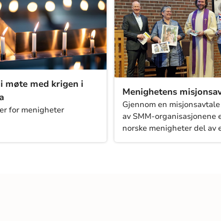
 i møte med krigen i
Menighetens misjonsav
a
Gjennom en misjonsavtale
er for menigheter
av SMM-organisasjonene 
norske menigheter del av 
globalt nettverk. Våre søst
og samarbeidsorganisasjo
både fagkompetanse og g
rutiner for rapportering.
Menighetens misjonsavtale
til å styrke menighetens
tilhørighet til kirkens glob