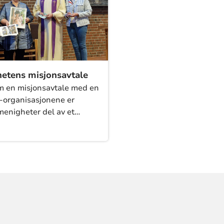
nen i Israel og Palestina
derfor også en bredere
ppe.
etens misjonsavtale
 en misjonsavtale med en
organisasjonene er
menigheter del av et
nettverk. Våre søsterkirker
rbeidsorganisasjoner har
agkompetanse og gode
for rapportering.
tens misjonsavtale bidrar
yrke menighetens
het til kirkens globale
kap og oppdrag.