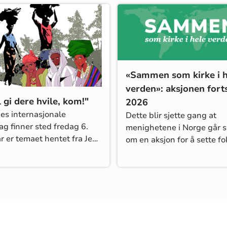
fellesskap og oppdrag.
«Sammen som kirke i h
verden»: aksjonen forts
l gi dere hvile, kom!"
2026
es internasjonale
Dette blir sjette gang at
g finner sted fredag 6.
menighetene i Norge går
år er temaet hentet fra Jesu
om en aksjon for å sette f
: «Jeg vil gi dere hvile,
sitt eget misjonsengasjem
Matt. 11,28)
Aksjonen foregår fra Kristi
himmelfartsdag til St. Han