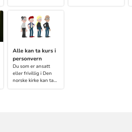
på en trygg måte når
kan du lese om
du er logget på med
hvordan du får en
en jobb-bruker.
KirkeID og hvordan
du logger på første
gang.
Alle kan ta kurs i
personvern
Du som er ansatt
eller frivillig i Den
norske kirke kan ta
kurs om hvordan
kirkens
personopplysninger
skal behandles. Sju
kursdeler er
tilgjengelige. Hver
kursdel tar ti