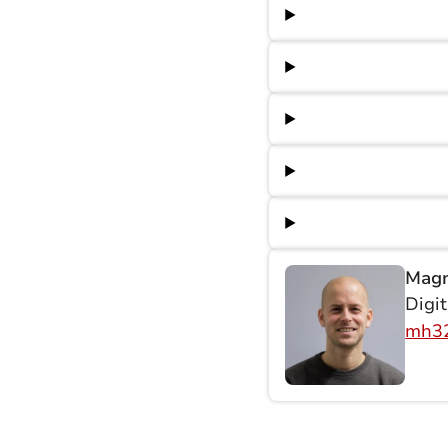
Magn
Digit
mh32