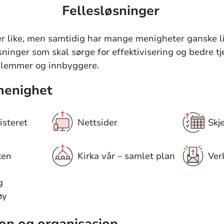
Fellesløsninger
r like, men samtidig har mange menigheter ganske li
sninger som skal sørge for effektivisering og bedre tj
lemmer og innbyggere.
menighet
steret
Nettsider
Skje
ken
Kirka vår – samlet plan
Ver
g
øy
on og organisasjon