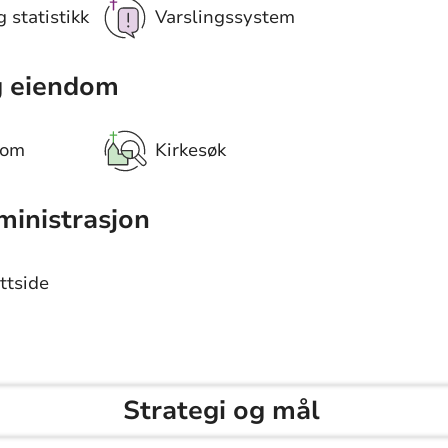
 statistikk
Varslingssystem
g eiendom
dom
Kirkesøk
ministrasjon
ttside
Strategi og mål