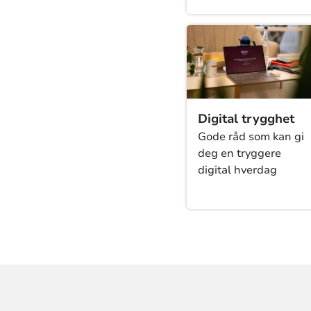
hvilken gevinst som
kan hentes ut når
fellesråd og
bispedømmeråd skal
samarbeide med
andre. Les rådene
fra Kirkerådet og ta
Digital trygghet
kontakt for
Gode råd som kan gi
veiledning.
deg en tryggere
digital hverdag