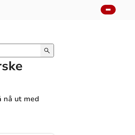
rske
 å nå ut med