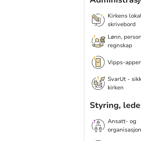
Kirkens loka
skrivebord
Lønn, perso
regnskap
Vipps-appe
SvarUt - sikk
kirken
Styring, led
Ansatt- og
organisasjon