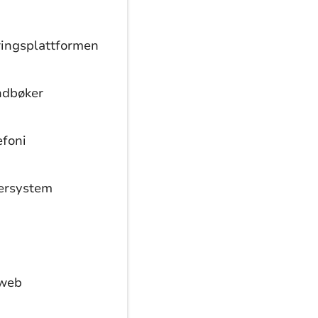
ingsplattformen
dbøker
efoni
ersystem
web