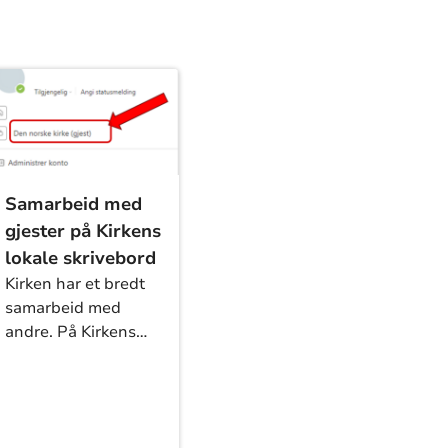
Samarbeid med
gjester på Kirkens
lokale skrivebord
Kirken har et bredt
samarbeid med
andre. På Kirkens
lokale skrivebord
legger vi til rette for
samarbeid på ulike
måter.