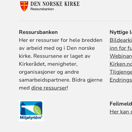
Ressursbanken
Nyttige 
Her er ressurser for hele bredden
Bildeark
av arbeid med og i Den norske
inn for f
kirke. Ressursene er laget av
Webinar
Kirkerådet, menigheter,
Kirken.n
organisasjoner og andre
Tilgjeng
samarbeidspartnere. Bidra gjerne
Endrings
med
dine ressurser
!
Feilmeld
Her kan 