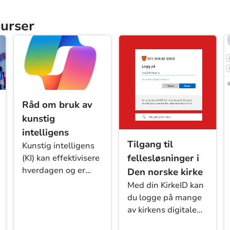
surser
Råd om bruk av
kunstig
intelligens
Tilgang til
Kunstig intelligens
fellesløsninger i
(KI) kan effektivisere
hverdagen og er
Den norske kirke
innebygget i mange
Med din KirkeID kan
av verktøyene vi
du logge på mange
bruker. I Microsoft
av kirkens digitale
365 kan du bruke KI
fellesløsninger. Her