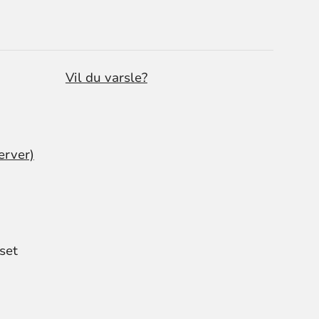
Vil du varsle?
erver)
set