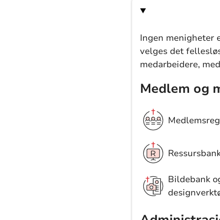
Ingen menigheter e
velges det felleslø
medarbeidere, med
Medlem og 
Medlemsregi
Ressursban
Bildebank o
designverkt
Administrasj