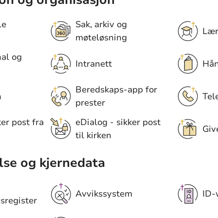
le
Sak, arkiv og
Lær
møteløsning
nal og
Intranett
Hån
Beredskaps-app for
n
Tel
prester
er post fra
eDialog - sikker post
Giv
til kirken
else og kjernedata
Avvikssystem
ID-
sregister