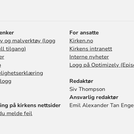
minutter og de kan
tas hver for seg.
lenker
For ansatte
iv og malverktøy (logg
Kirken.no
ull tilgang)
Kirkens intranett
er
Interne nyheter
o
Logg på Optimizely (Epis
elighetserklæring
logg
Redaktør
Siv Thompson
Ansvarlig redaktør
ing på kirkens nettsider
Emil Alexander Tan Enge
du melde feil