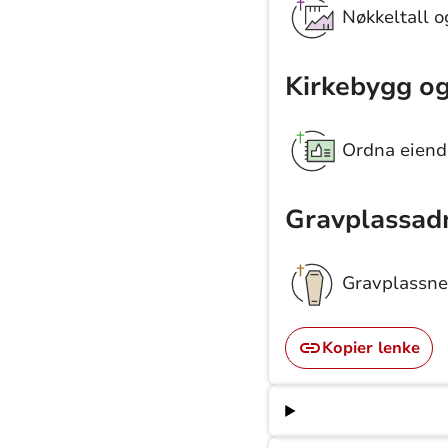
Nøkkeltall og
Kirkebygg o
Ordna eien
Gravplassad
Gravplassne
Kopier lenke