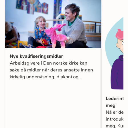
Nye kvalifiseringsmidler
Arbeidsgivere i Den norske kirke kan
søke på midler når deres ansatte innen
kirkelig undervisning, diakoni og
kirkemusikk skal oppnå kvalifikasjon som
kateket, diakon og kantor. Svar på
søknaden kommer før en takker ja til
Lederint
studieplass i juli og innvilges for hele
meg
studieperioden.
Nå er det 
introduks
meg. Kurse