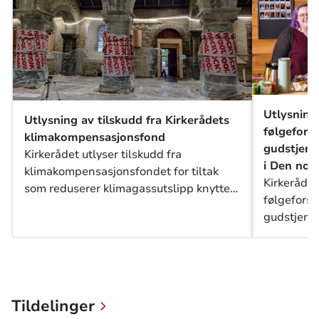
Utlysning 
Utlysning av tilskudd fra Kirkerådets
følgefors
klimakompensasjonsfond
gudstjene
Kirkerådet utlyser tilskudd fra
i Den nor
klimakompensasjonsfondet for tiltak
Kirkerådet 
som reduserer klimagassutslipp knyttet
følgefors
til kirkebygg eller andre bygninger i
gudstjene
kirkelig eie og i kirkelig bruk.
i Den nors
Tildelinger