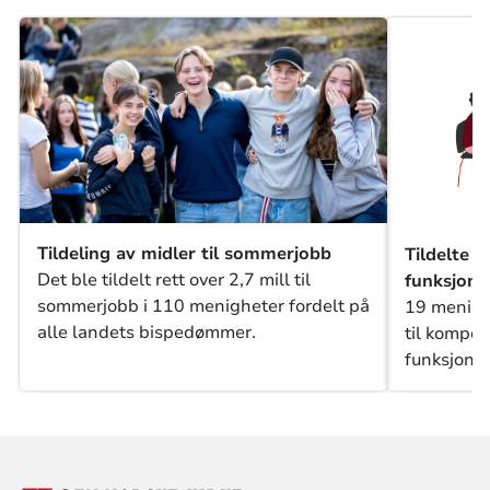
Tildeling av midler til sommerjobb
Tildelte 
Det ble tildelt rett over 2,7 mill til
funksjons
sommerjobb i 110 menigheter fordelt på
19 menighe
alle landets bispedømmer.
til kompe
funksjons
(tildeling