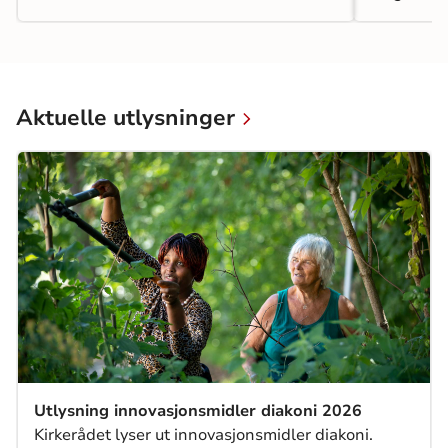
det gir deg
materielle
som bruke
kurset er 
midler ti
Aktuelle utlysninger
midlene til
overnattin
Har du ikk
mulighet ti
Utlysning innovasjonsmidler diakoni 2026
Kirkerådet lyser ut innovasjonsmidler diakoni.