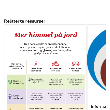
Relaterte ressurser
Informasj