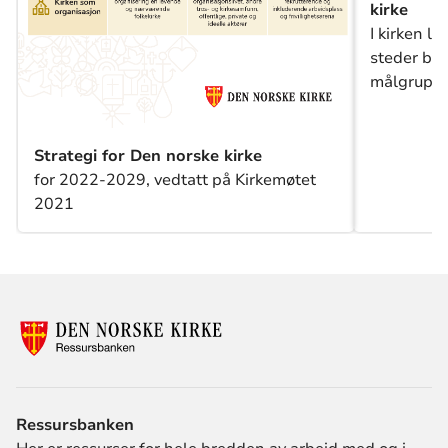
kirke
I kirken l
steder ba
målgruppe.
egenskaper
formål. De
med å avgj
Strategi for Den norske kirke
informasjo
for 2022-2029, vedtatt på Kirkemøtet
informasjo
2021
Ressursbanken