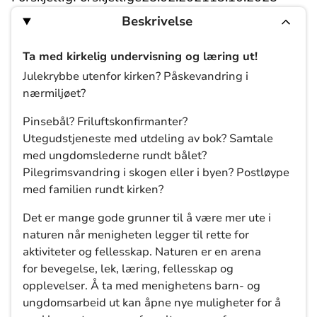
Beskrivelse
Ta med kirkelig undervisning og læring ut!
Julekrybbe utenfor kirken?
Påskevandring i
nærmiljøet?
Pinsebål?
Friluftskonfirmant
er
?
Utegudstjeneste
med utdeling av bok
?
Samtale
med ungdomslederne rundt bålet?
Pilegrimsvandring i skogen eller i byen? Postløype
med familien rundt kirken?
Det er mange gode grunner til å være mer ute i
naturen når menigheten legger til rette for
aktiviteter og fellesskap. Naturen er en arena
for
bevegelse, l
ek, læring
, fellesskap og
opplevelser.
Å ta med menighetens barn- og
ungdomsarbeid ut kan åpne nye muligheter for å