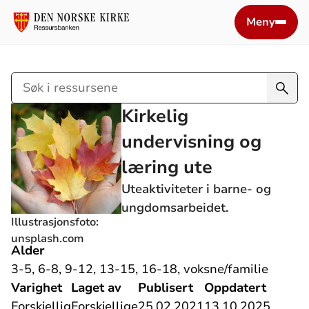
Meny
Søk
i
Kirkelig
ressursene
undervisning og
læring ute
Uteaktiviteter i barne- og
ungdomsarbeidet.
Illustrasjonsfoto:
unsplash.com
Alder
3-5, 6-8, 9-12, 13-15, 16-18, voksne/familie
Varighet
Laget av
Publisert
Oppdatert
Forskjellig
Forskjellige
25.02.2021
13.10.2025