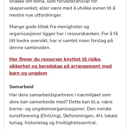
snakke om tema, som forvalteransvar for
skaperverket, eller være med å utvikle evnen til å
mestre nye utfordringer.
Mange gode tiltak fra menigheter og
organisasjoner ligger
her
i
ressursbanken. For å få
litt bedre oversikt, har vi samlet
noen forslag
på
denne samlesiden.
Her finner du ressurser knyttet til risiko,
sikkerhet og beredskap på arrangement med
barn og ungdom
Samarbeid
H
ar der
e samarbeidspartnere
i nærmiljøet
som
dere kan
samarbeide med?
Dette kan bl.a. være
b
arne- og ungdomsorganisasjoner, Den norske
turistforening
(DntUng)
, Skiforeningen, 4H, lokale
turlag, historielag og frivillighetssentral
.