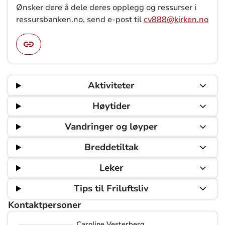
Ønsker d
ere
å dele
deres
opplegg og ress
u
rser
i
ressursbanken.no,
send
e-post
til
cv888@kirken.no
Aktiviteter
Høytider
Vandringer og løyper
Breddetiltak
Leker
Tips til Friluftsliv
Kontaktpersoner
Caroline Vesterberg