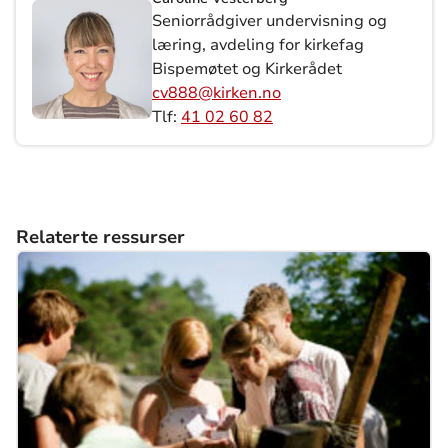
Seniorrådgiver undervisning og
læring, avdeling for kirkefag
Bispemøtet og Kirkerådet
cv888@kirken.no
Tlf:
41 02 60 82
Relaterte ressurser