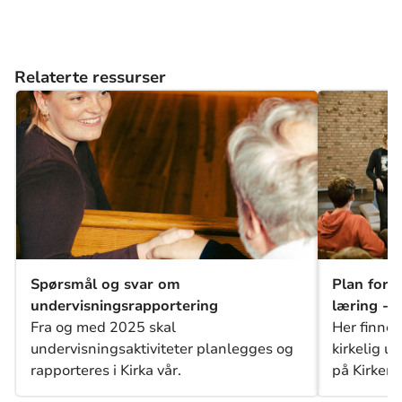
Relaterte ressurser
Spørsmål og svar om
Plan for k
undervisningsrapportering
læring - 
Fra og med 2025 skal
Her finner
undervisningsaktiviteter planlegges og
kirkelig u
rapporteres i Kirka vår.
på Kirkem
ressursen 