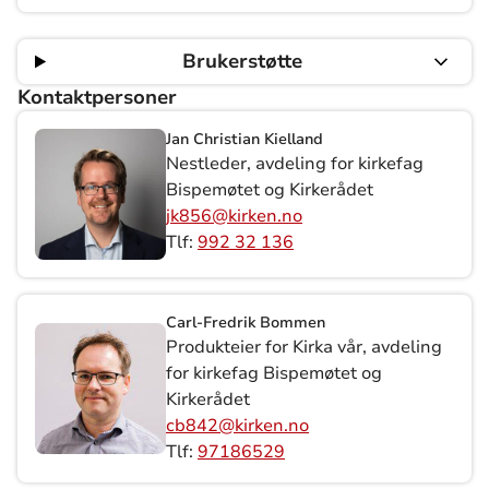
Brukerstøtte
Kontaktpersoner
Jan Christian Kielland
Nestleder, avdeling for kirkefag
Bispemøtet og Kirkerådet
jk856@kirken.no
Tlf:
992 32 136
Carl-Fredrik Bommen
Produkteier for Kirka vår, avdeling
for kirkefag Bispemøtet og
Kirkerådet
cb842@kirken.no
Tlf:
97186529