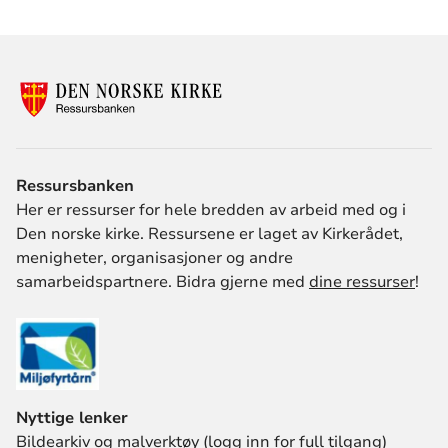
PDF-utgave
også laget 
Ressursbanken
Her er ressurser for hele bredden av arbeid med og i
Den norske kirke. Ressursene er laget av Kirkerådet,
menigheter, organisasjoner og andre
samarbeidspartnere. Bidra gjerne med
dine ressurser
!
Nyttige lenker
Bildearkiv og malverktøy (logg inn for full tilgang)